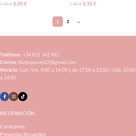
6,30
€
6,30
€
7,00
€
7,00
€
1
2
→
Teléfono:
+34 621 342 491
Correo:
burbujascm22@gmail.com
Horario:
Lun.-Vie. 9:00 a 14:00 y de 17:00 a 21:00 / Sáb. 10:00
a 14:00.
INFORMACIÓN
Conócenos
Preguntas frecuentes