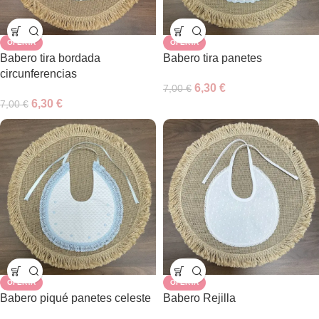
OFERTA
OFERTA
Babero tira bordada
Babero tira panetes
circunferencias
6,30
€
7,00
€
6,30
€
7,00
€
OFERTA
OFERTA
Babero piqué panetes celeste
Babero Rejilla