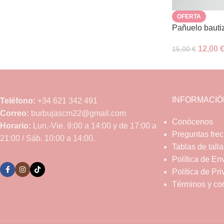
OFERTA
Pañuelo bauti
12,00
15,00
€
INFORMACIÓ
Teléfono:
+34 621 342 491
Correo:
burbujascm22@gmail.com
Conócenos
Horario:
Lun.-Vie. 9:00 a 14:00 y de 17:00 a
Preguntas fre
21:00 / Sáb. 10:00 a 14:00.
Tablas de talla
Política de En
Política de Pr
Términos y co