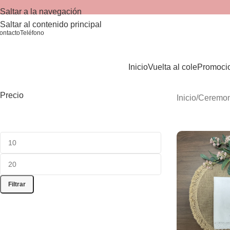
Saltar a la navegación
Saltar al contenido principal
ontacto
Teléfono
Inicio
Vuelta al cole
Promoci
Precio
Inicio
/
Ceremon
Filtrar