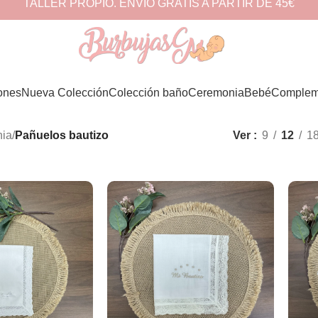
TALLER PROPIO. ENVÍO GRATIS A PARTIR DE 45€
ones
Nueva Colección
Colección baño
Ceremonia
Bebé
Complem
ia
/
Pañuelos bautizo
Ver
9
12
1