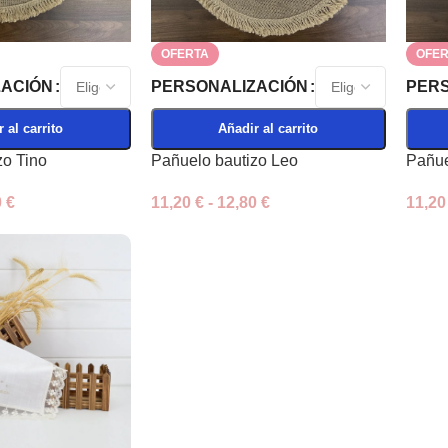
OFERTA
OFER
ZACIÓN
PERSONALIZACIÓN
PERS
 al carrito
Añadir al carrito
zo Tino
Pañuelo bautizo Leo
Pañue
0
€
11,20
€
-
12,80
€
11,2