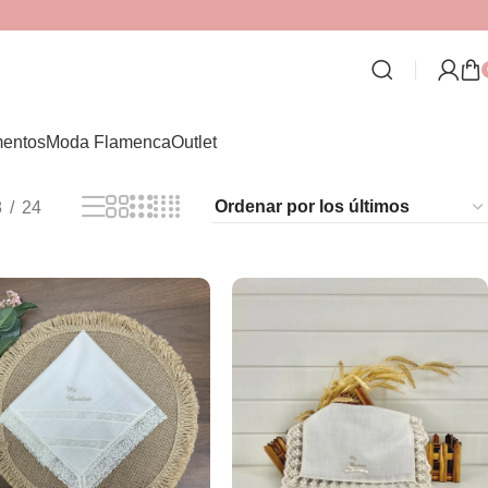
entos
Moda Flamenca
Outlet
8
24