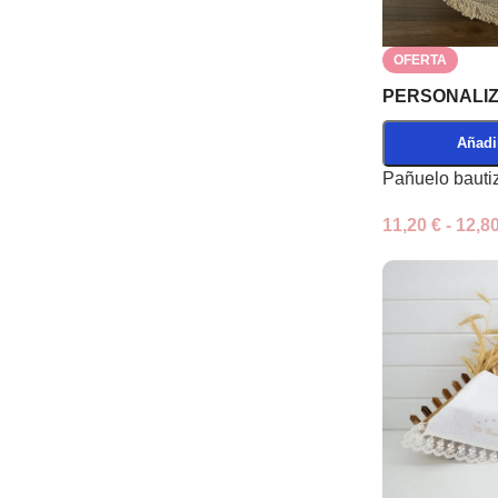
OFERTA
PERSONALI
Añadir
Pañuelo bauti
11,20
€
-
12,8