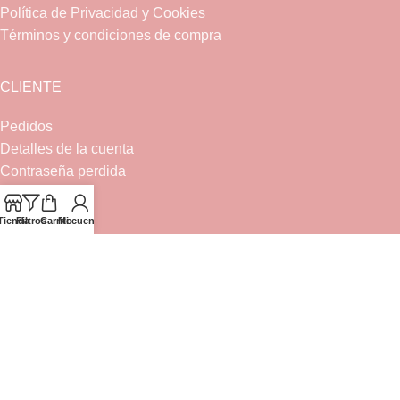
Política de Privacidad y Cookies
Términos y condiciones de compra
CLIENTE
Pedidos
Detalles de la cuenta
Contraseña perdida
Tienda
TIENDA
Filtros
Carrito
Mi cuenta
Bebé
Canastilla
Ceremonia
Complementos
Bebé
Nueva colección
Traje de flamenca