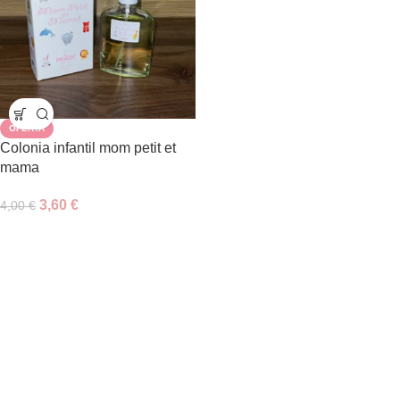
OFERTA
Colonia infantil mom petit et
mama
3,60
€
4,00
€