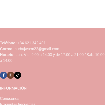
Teléfono:
+34 621 342 491
Correo:
burbujascm22@gmail.com
Horario:
Lun.-Vie. 9:00 a 14:00 y de 17:00 a 21:00 / Sáb. 10:00
a 14:00.
INFORMACIÓN
Conócenos
Preguntas frecuentes