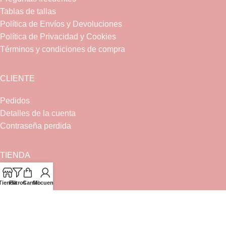
Tablas de tallas
Política de Envíos y Devoluciones
Política de Privacidad y Cookies
Términos y condiciones de compra
CLIENTE
Pedidos
Detalles de la cuenta
Contraseña perdida
TIENDA
Bebé
Tienda
Filtros
Carrito
Mi cuenta
Canastilla
Ceremonia
Complementos