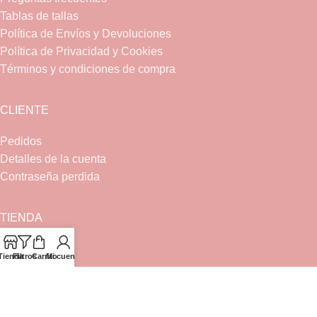
Tablas de tallas
Política de Envíos y Devoluciones
Política de Privacidad y Cookies
Términos y condiciones de compra
CLIENTE
Pedidos
Detalles de la cuenta
Contraseña perdida
TIENDA
Bebé
Tienda
Filtros
Carrito
Mi cuenta
Canastilla
Ceremonia
Complementos