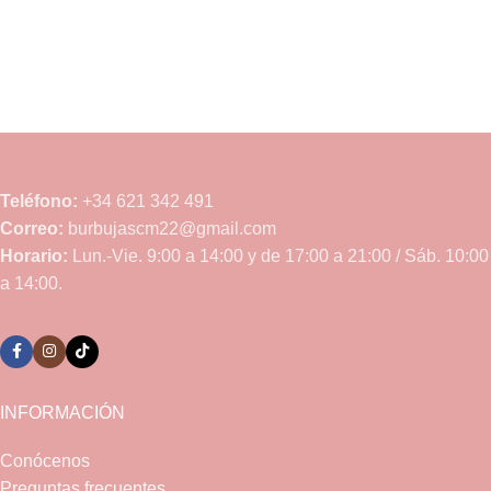
Teléfono:
+34 621 342 491
Correo:
burbujascm22@gmail.com
Horario:
Lun.-Vie. 9:00 a 14:00 y de 17:00 a 21:00 / Sáb. 10:00
a 14:00.
INFORMACIÓN
Conócenos
Preguntas frecuentes