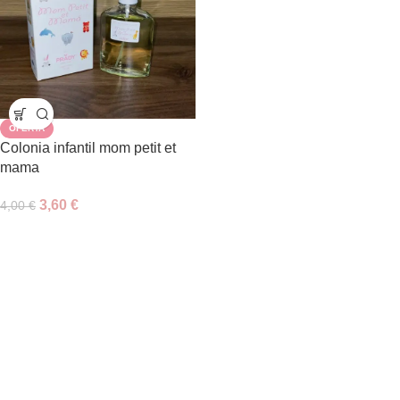
OFERTA
Colonia infantil mom petit et
mama
3,60
€
4,00
€