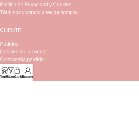
Política de Privacidad y Cookies
Términos y condiciones de compra
CLIENTE
Pedidos
Detalles de la cuenta
Contraseña perdida
Tienda
TIENDA
Filtros
Carrito
Mi cuenta
Bebé
Canastilla
Ceremonia
Complementos
Bebé
Nueva colección
Traje de flamenca