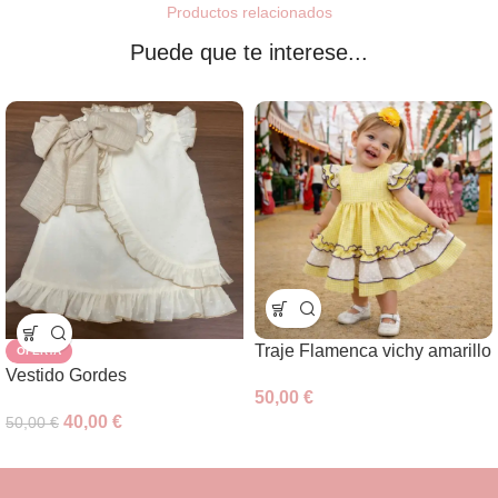
Productos relacionados
Puede que te interese...
Traje Flamenca vichy amarillo
OFERTA
Vestido Gordes
50,00
€
40,00
€
50,00
€