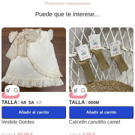
Productos relacionados
Puede que te interese...
OFERTA
OFERTA
TALLA
TALLA
4A
5A
6A
000M
Añadir al carrito
Añadir al carrito
Vestido Gordes
Calcetín canutillo camel
40,00
€
4,05
€
50,00
€
4,50
€