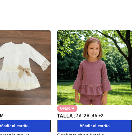
OFERTA
2M
TALLA
2A
3A
4A
+2
Añadir al carrito
Añadir al carrito