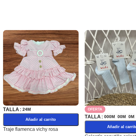
TALLA
24M
OFERTA
TALLA
000M
00M
0M
Añadir al carrito
Añadir al carrit
Traje flamenca vichy rosa