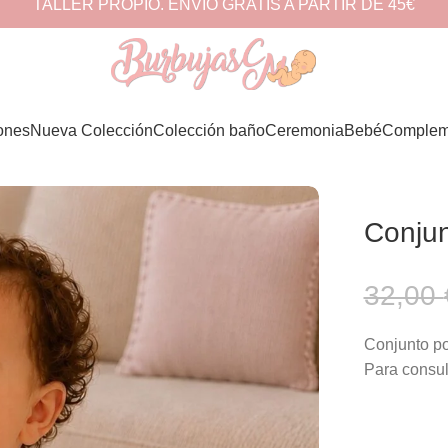
TALLER PROPIO. ENVÍO GRATIS A PARTIR DE 45€
ones
Nueva Colección
Colección baño
Ceremonia
Bebé
Complem
Conjun
32,00
Conjunto po
Para consul