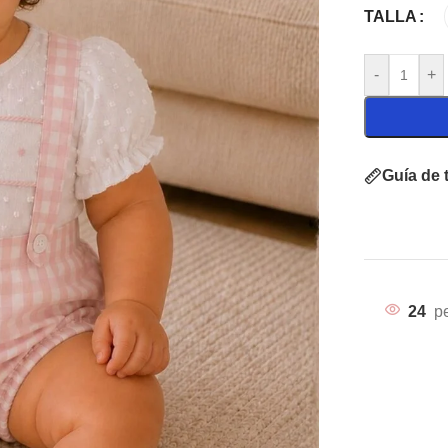
TALLA
-
+
Guía de t
24
p