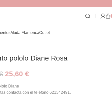
entos
Moda Flamenca
Outlet
to pololo Diane Rosa
€
25,60
€
lolo Diane
tas contacta con el teléfono 621342491.