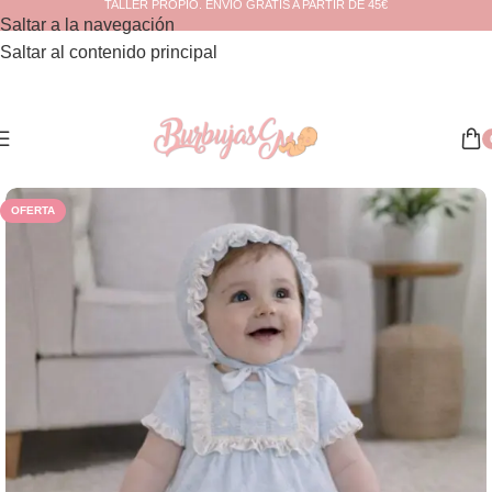
TALLER PROPIO. ENVÍO GRATIS A PARTIR DE 45€
Saltar a la navegación
Saltar al contenido principal
Inicio
/
Ceremonia
/
Bebé
OFERTA