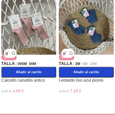
OFERTA
OFERTA
TALLA
TALLA
000M
00M
3M
6M
12M
Añadir al carrito
Añadir al carrito
Calcetín canutillo antico
Leotardo liso azul plomo
4,05
€
7,20
€
4,50
€
8,00
€