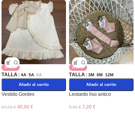
OFERTA
OFERTA
TALLA
TALLA
4A
5A
6A
3M
6M
12M
Añadir al carrito
Añadir al carrito
Vestido Gordes
Leotardo liso antico
40,00
€
7,20
€
50,00
€
8,00
€