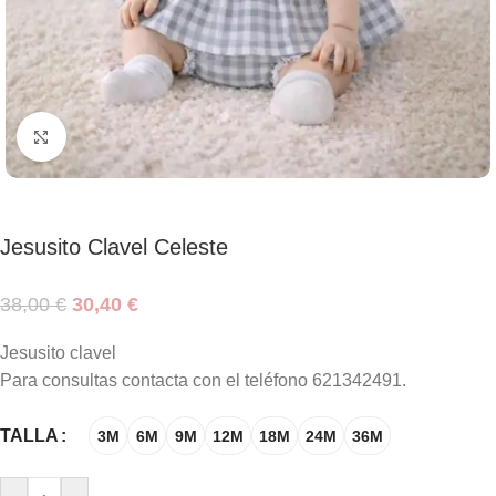
Haga clic para ampliar
Jesusito Clavel Celeste
38,00
€
30,40
€
Jesusito clavel
Para consultas contacta con el teléfono 621342491.
TALLA
3M
6M
9M
12M
18M
24M
36M