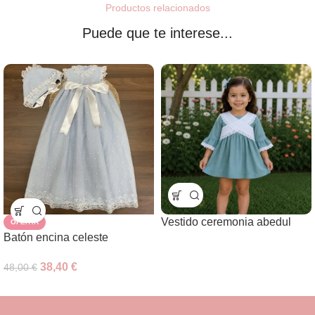
Productos relacionados
Puede que te interese...
Vestido ceremonia abedul
OFERTA
Batón encina celeste
38,40
€
48,00
€