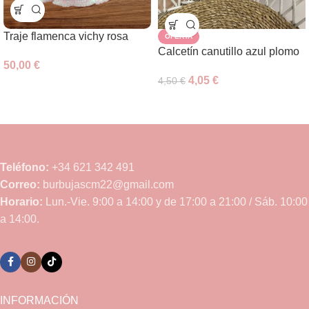
Traje flamenca vichy rosa
OFERTA
Calcetín canutillo azul plomo
50,00
€
4,05
€
4,50
€
Teléfono:
+34 621 342 491
Correo:
burbujascm22@gmail.com
Horario:
Lun.-Vie. 9:00 a 14:00 y de 17:00 a 21:00 / Sáb. 10:00
a 14:00.
INFORMACIÓN