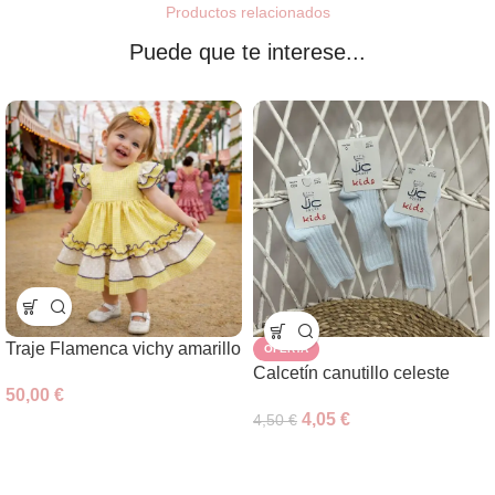
Productos relacionados
Puede que te interese...
Traje Flamenca vichy amarillo
OFERTA
Calcetín canutillo celeste
50,00
€
4,05
€
4,50
€