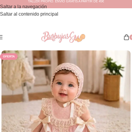
TALLER PROPIO. ENVÍO GRATIS A PARTIR DE 45€
Saltar a la navegación
Saltar al contenido principal
Inicio
/
Ceremonia
/
Bebé
OFERTA