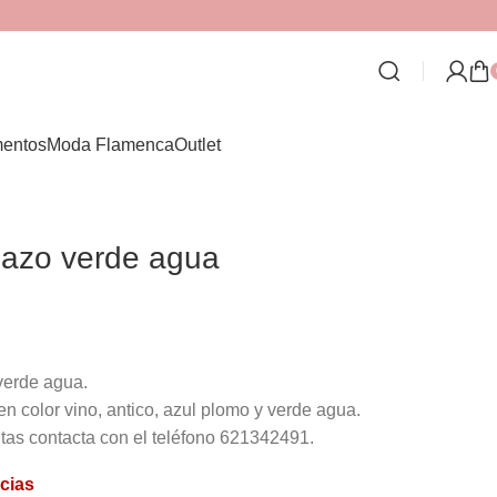
entos
Moda Flamenca
Outlet
lazo verde agua
verde agua.
en color vino, antico, azul plomo y verde agua.
tas contacta con el teléfono 621342491.
cias