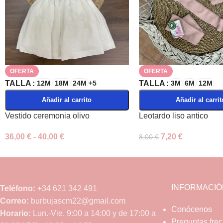
OFERTA
OFERTA
TALLA
12M
18M
24M
+5
TALLA
3M
6M
12M
Añadir al carrito
Añadir al carrit
Vestido ceremonia olivo
Leotardo liso antico
36,00
€
-
40,00
€
7,20
€
8,00
€
INFORMACIÓ
Teléfono:
+34 621 342 491
Correo:
burbujascm22@gmail.com
Conócenos
Horario:
Lun.-Vie. 9:00 a 14:00 y de 17:00 a
Preguntas fre