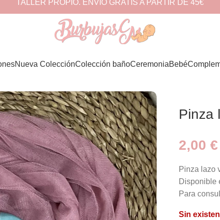
TALLER PROPIO. ENVÍO GRATIS A PARTIR DE 45€
ones
Nueva Colección
Colección baño
Ceremonia
Bebé
Complem
Pinza 
2,00
€
Pinza lazo 
Disponible 
Para consul
Sin existen