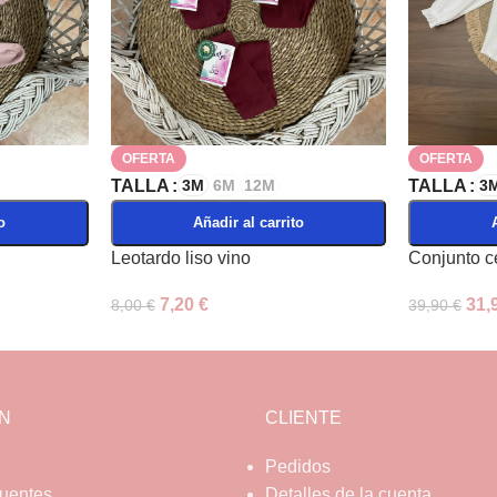
OFERTA
OFERTA
TALLA
3M
6M
12M
TALLA
3
o
Añadir al carrito
Leotardo liso vino
Conjunto 
7,20
€
31,
8,00
€
39,90
€
N
CLIENTE
Pedidos
cuentes
Detalles de la cuenta