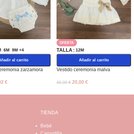
OFERTA
M
6M
9M
+4
TALLA
12M
Añadir al carrito
Añadir al carrito
ceremonia zarzamora
Vestido ceremonia malva
92
€
20,00
€
45,00
€
TIENDA
Bebé
Canastilla