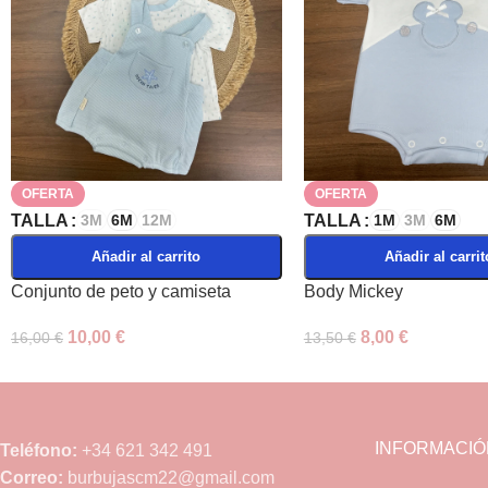
OFERTA
OFERTA
TALLA
3M
6M
12M
TALLA
1M
3M
6M
Añadir al carrito
Añadir al carrit
Conjunto de peto y camiseta
Body Mickey
10,00
€
8,00
€
16,00
€
13,50
€
INFORMACIÓ
Teléfono:
+34 621 342 491
Correo:
burbujascm22@gmail.com