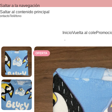
Saltar a la navegación
Saltar al contenido principal
ontacto
Teléfono
Inicio
Vuelta al cole
Promoci
Inicio
/
Colección baño
/
Poncho Bluey celeste
OFERTA