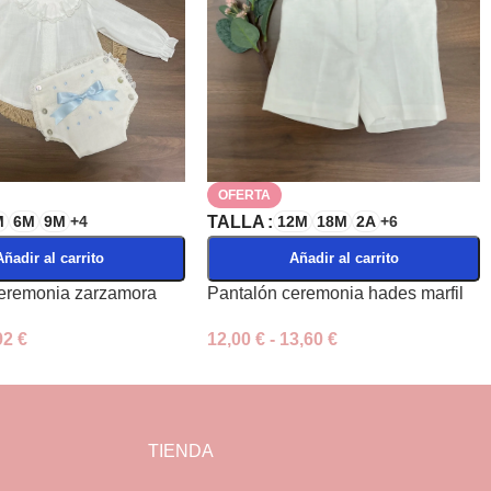
OFERTA
M
6M
9M
+4
TALLA
12M
18M
2A
+6
Añadir al carrito
Añadir al carrito
ceremonia zarzamora
Pantalón ceremonia hades marfil
92
€
12,00
€
-
13,60
€
TIENDA