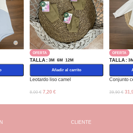
OFERTA
OFERTA
TALLA
3M
6M
12M
TALLA
3
o
Añadir al carrito
Leotardo liso camel
Conjunto 
7,20
€
31,
8,00
€
39,90
€
N
CLIENTE