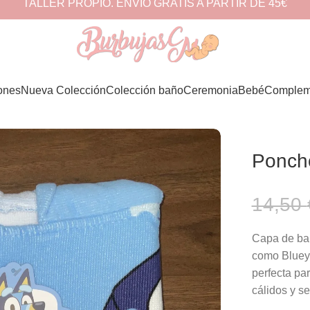
TALLER PROPIO. ENVÍO GRATIS A PARTIR DE 45€
ones
Nueva Colección
Colección baño
Ceremonia
Bebé
Complem
Poncho
14,50
Capa de bañ
como Bluey,
perfecta pa
cálidos y se