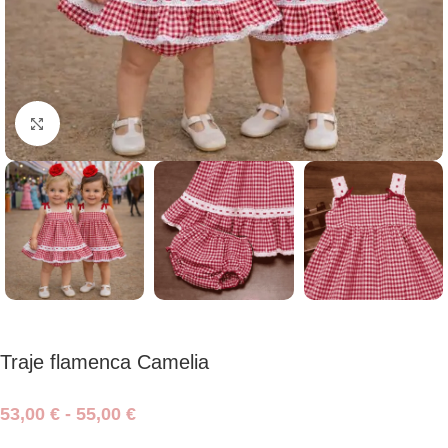
Haga clic para ampliar
Traje flamenca Camelia
53,00
€
-
55,00
€