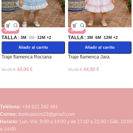
OFERTA
OFERTA
TALLA
TALLA
3M
6M
12M
+2
3M
6M
12M
+2
Añadir al carrito
Añadir al carrito
Traje flamenca Rociana
Traje flamenca Jara
44,00
€
44,00
€
55,00
€
55,00
€
Teléfono:
+34 621 342 491
Correo:
burbujascm22@gmail.com
Horario:
Lun.-Vie. 9:00 a 14:00 y de 17:00 a 21:00 / Sáb. 10:00
a 14:00.