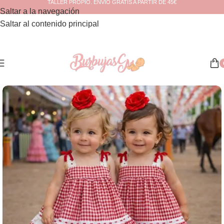
TALLER PROPIO. ENVÍO GRATIS A PARTIR DE 45€
Saltar a la navegación
Saltar al contenido principal
Inicio
/
Moda Flamenca
/
Trajes de flamenca