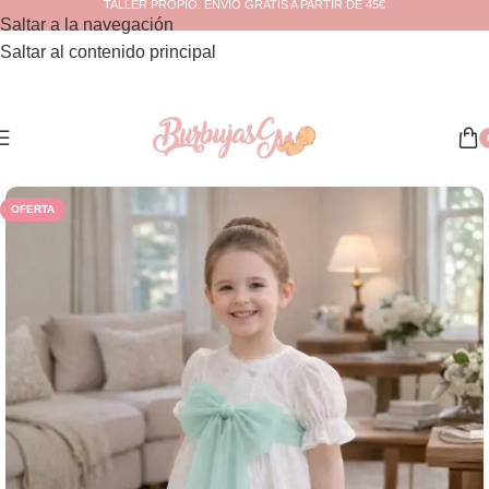
TALLER PROPIO. ENVÍO GRATIS A PARTIR DE 45€
Saltar a la navegación
Saltar al contenido principal
Inicio
/
Ceremonia
/
Niña
OFERTA