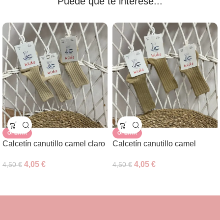
Puede que te interese...
OFERTA
OFERTA
Calcetín canutillo camel claro
Calcetín canutillo camel
4,05
€
4,05
€
4,50
€
4,50
€