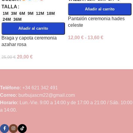
TALLA
Añadir al carrito
1M
3M
6M
9M
12M
18M
Pantalón ceremonia hades
24M
36M
celeste
Añadir al carrito
12,00
€
-
13,60
€
Braga y capota ceremonia
azahar rosa
20,00
€
25,00
€
Teléfono:
+34 621 342 491
Correo:
burbujascm22@gmail.com
Horario:
Lun.-Vie. 9:00 a 14:00 y de 17:00 a 21:00 / Sáb. 10:00
a 14:00.